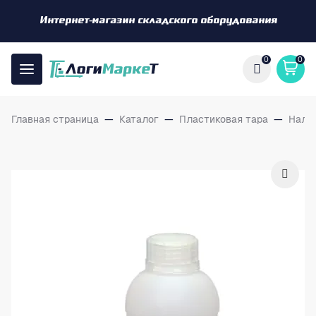
Интернет-магазин складского оборудования
0
0
Главная страница
—
Каталог
—
Пластиковая тара
—
Нали