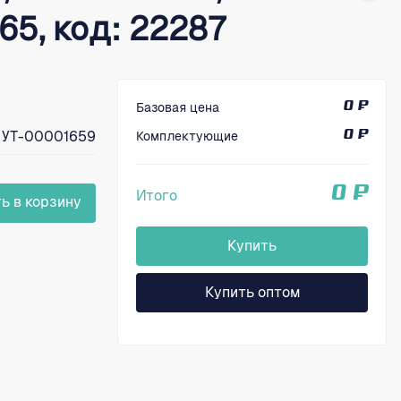
х65, код: 22287
Базовая цена
0 ₽
УТ-00001659
Комплектующие
0 ₽
0 ₽
Итого
ь в корзину
Купить
Купить оптом