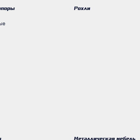
опоры
Рохли
ые
ы
Металлическая мебель