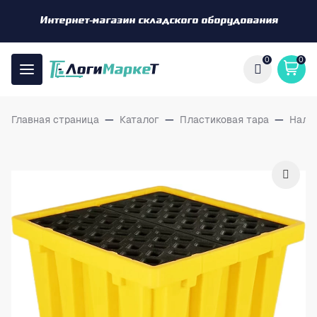
Интернет-магазин складского оборудования
0
0
Главная страница
—
Каталог
—
Пластиковая тара
—
Нали