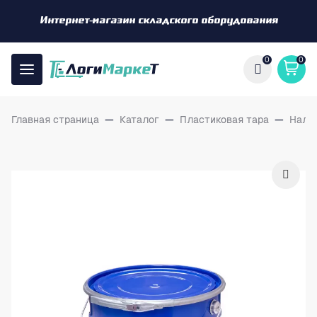
Интернет-магазин складского оборудования
0
0
Главная страница
—
Каталог
—
Пластиковая тара
—
Нали