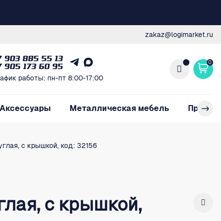
zakaz@logimarket.ru
7 903 885 55 13
0
7 905 173 60 95
афик работы: пн-пт 8:00-17:00
Аксессуары
Металлическая мебель
Произв
руглая, с крышкой, код: 32156
углая, с крышкой,