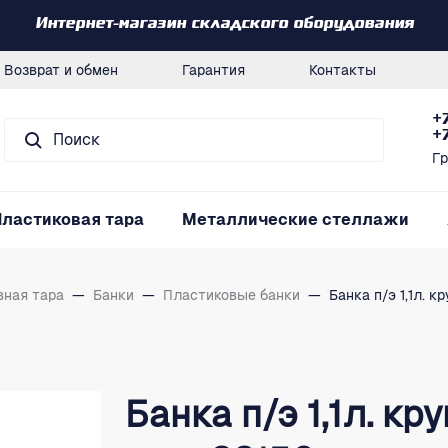
Интернет-магазин складского оборудования
Возврат и обмен
Гарантия
Контакты
+
+
Гр
Пластиковая тара
Металлические стеллажи
вная тара
—
Банки
—
Пластиковые банки
—
Банка п/э 1,1л. к
Банка п/э 1,1л. кр