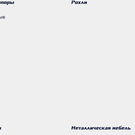
опоры
Рохли
ые
ы
Металлическая мебель