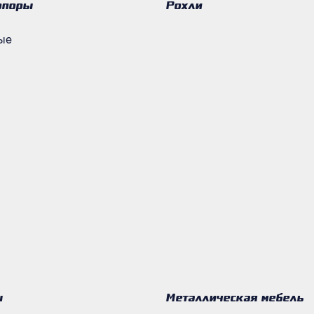
опоры
Рохли
ые
ы
Металлическая мебель