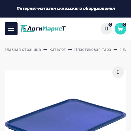
Интернет-магазин складского оборудования
0
0
Главная страница
—
Каталог
—
Пластиковая тара
—
Плас