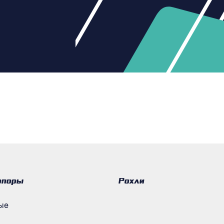
опоры
Рохли
ые