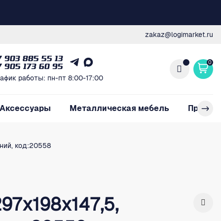
zakaz@logimarket.ru
7 903 885 55 13
0
7 905 173 60 95
афик работы: пн-пт 8:00-17:00
Аксессуары
Металлическая мебель
Произв
иний, код:20558
97х198х147,5,