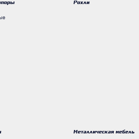
опоры
Рохли
ые
ы
Металлическая мебель