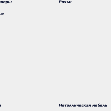
опоры
Рохли
ые
ы
Металлическая мебель