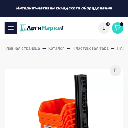
Интернет-магазин складского оборудования
0
0
Главная страница
—
Каталог
—
Пластиковая тара
—
Плас