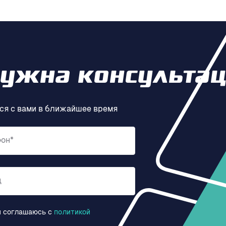
нужна консультац
ся с вами в ближайшее время
фон*
д
и соглашаюсь c
политикой