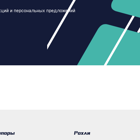
кций и персональных предложений
опоры
Рохли