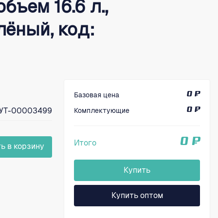
бъем 16.6 л.,
елёный, код:
Базовая цена
0 ₽
УТ-00003499
Комплектующие
0 ₽
0 ₽
Итого
ь в корзину
Купить
Купить оптом