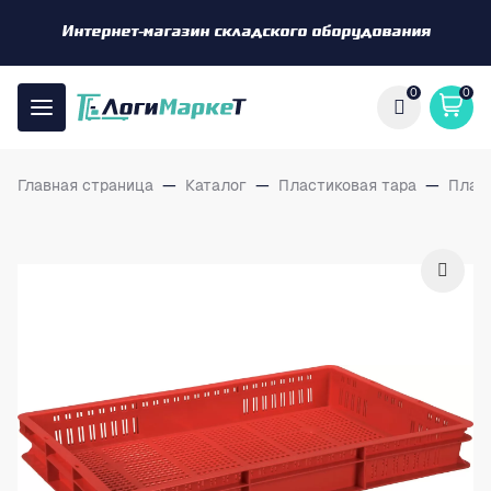
Интернет-магазин складского оборудования
0
0
Главная страница
—
Каталог
—
Пластиковая тара
—
Плас