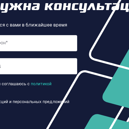
нужна консультац
ся с вами в ближайшее время
фон*
д
и соглашаюсь c
политикой
кций и персональных предложений