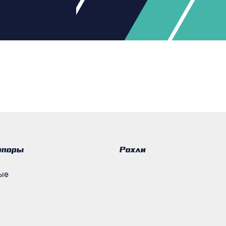
опоры
Рохли
ые