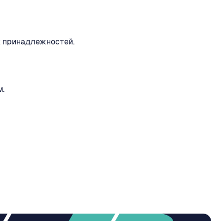
х принадлежностей.
м.