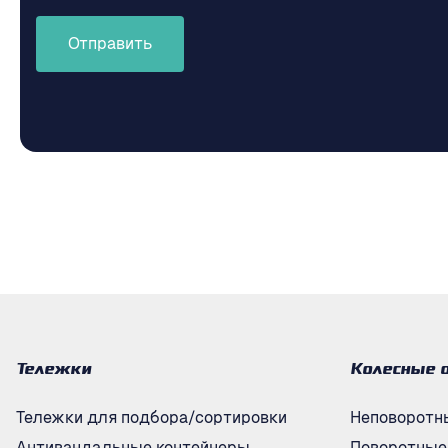
Отправить
Тележки
Колесные 
Тележки для подбора/сортировки
Неповоротн
Антивандальные контейнеры
Поворотные