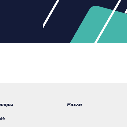
опоры
Рохли
ые