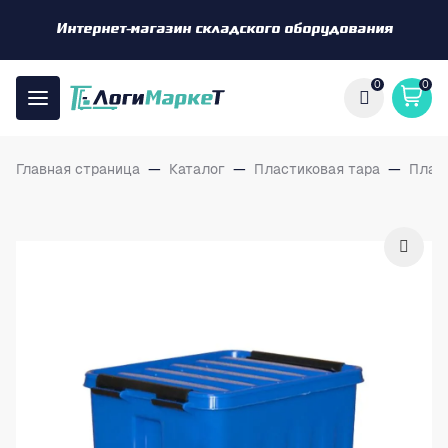
Интернет-магазин складского оборудования
0
0
Главная страница
—
Каталог
—
Пластиковая тара
—
Плас