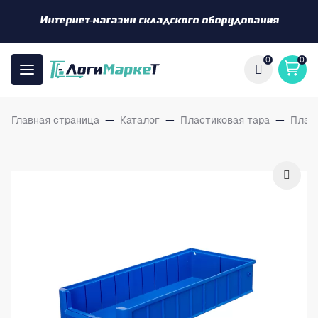
Интернет-магазин складского оборудования
0
0
Главная страница
—
Каталог
—
Пластиковая тара
—
Плас