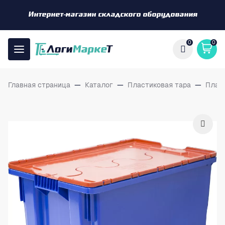
Интернет-магазин складского оборудования
0
0
Главная страница
—
Каталог
—
Пластиковая тара
—
Плас