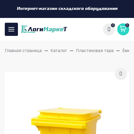
Интернет-магазин складского оборудования
0
0
Главная страница
—
Каталог
—
Пластиковая тара
—
Ёмко