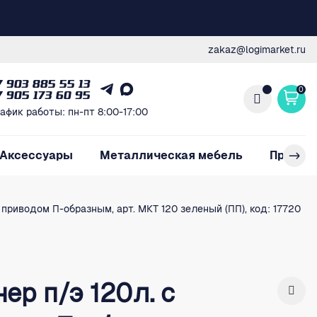
zakaz@logimarket.ru
7 903 885 55 13
0
7 905 173 60 95
афик работы: пн-пт 8:00-17:00
Аксессуары
Металлическая мебель
Произв
приводом П-образным, арт. МКТ 120 зеленый (ПП), код: 17720
р п/э 120л. с