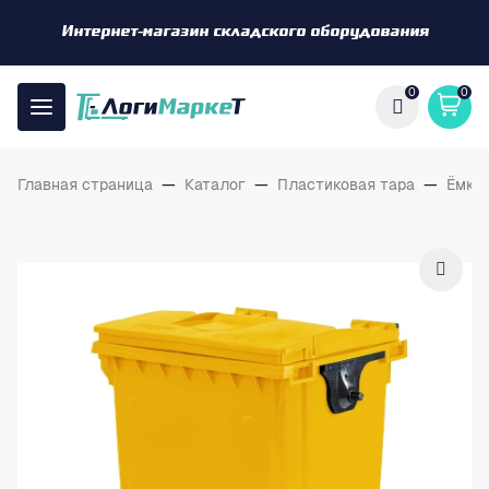
Интернет-магазин складского оборудования
0
0
Главная страница
—
Каталог
—
Пластиковая тара
—
Ёмко