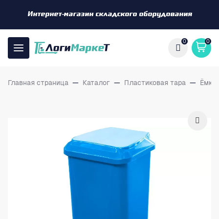
Интернет-магазин складского оборудования
0
0
Главная страница
—
Каталог
—
Пластиковая тара
—
Ёмко