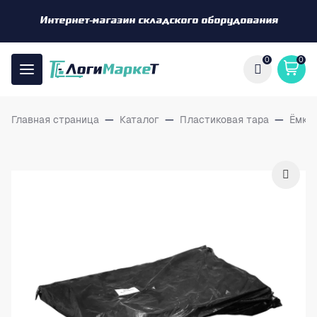
Интернет-магазин складского оборудования
0
0
Главная страница
—
Каталог
—
Пластиковая тара
—
Ёмко