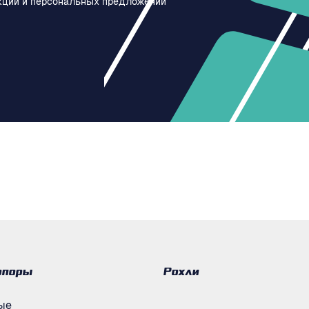
кций и персональных предложений
опоры
Рохли
ые