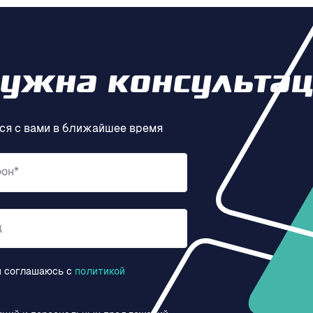
нужна консультац
ся с вами в ближайшее время
фон*
д
и соглашаюсь c
политикой