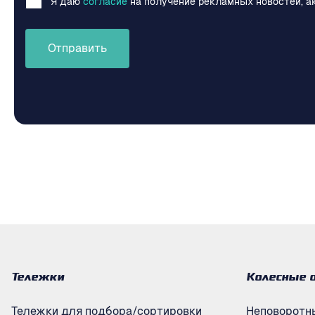
Я даю
согласие
на получение рекламных новостей, а
Отправить
Тележки
Колесные 
Тележки для подбора/сортировки
Неповоротн