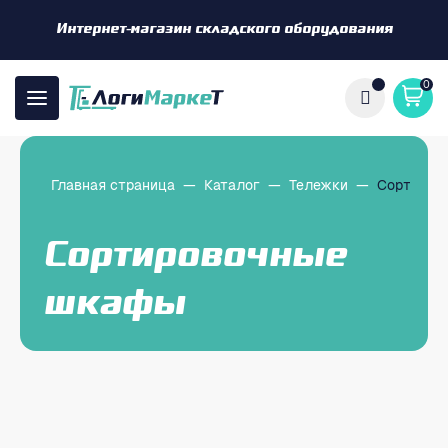
Интернет-магазин складского оборудования
0
Главная страница
—
Каталог
—
Тележки
—
Сортиров
Сортировочные
шкафы