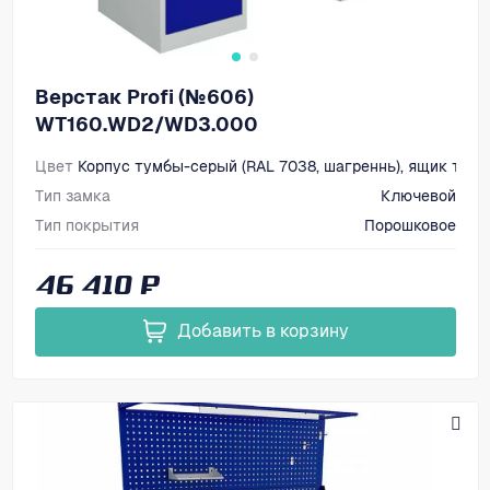
Верстак Profi (№606)
WT160.WD2/WD3.000
Цвет
Корпус тумбы-серый (RAL 7038, шагреннь), ящик тумб
Тип замка
Ключевой
Тип покрытия
Порошковое
Размеры, мм (ВхШхГ)
866х1600х700
46 410 ₽
Добавить в корзину