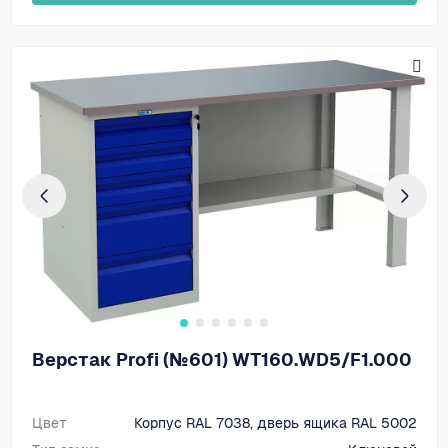
Верстак Profi (№601) WT160.WD5/F1.000
Цвет
Корпус RAL 7038, дверь ящика RAL 5002