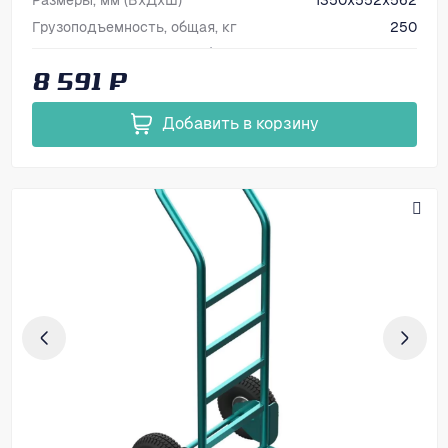
Размеры, мм (ВхДхШ)
1350х552х562
Грузоподъемность, общая, кг
250
Тип колес
Трехколесный блок, черная резина, неповоротные
8 591 ₽
Добавить в корзину