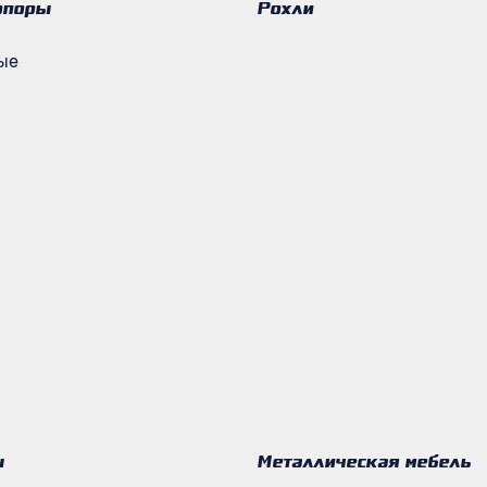
опоры
Рохли
ые
ы
Металлическая мебель