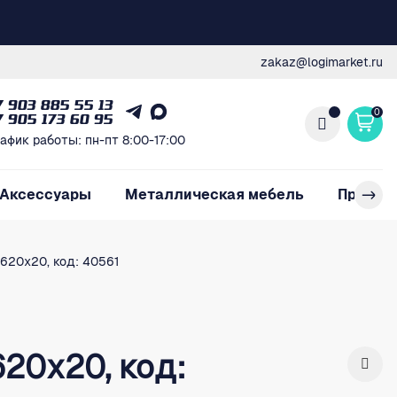
zakaz@logimarket.ru
7 903 885 55 13
0
7 905 173 60 95
афик работы: пн-пт 8:00-17:00
Аксессуары
Металлическая мебель
Произв
620х20, код: 40561
20х20, код: