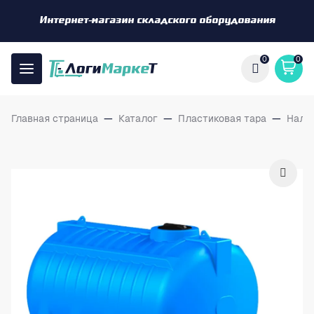
Интернет-магазин складского оборудования
0
0
Главная страница
—
Каталог
—
Пластиковая тара
—
Нали