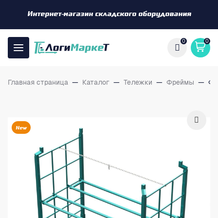
Интернет-магазин складского оборудования
0
0
Главная страница
—
Каталог
—
Тележки
—
Фреймы
—
Фр
New