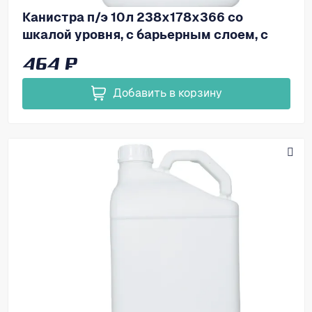
Канистра п/э 10л 238х178х366 со
шкалой уровня, с барьерным слоем, с
пробкой под запайку, код: 39165
464 ₽
Добавить в корзину