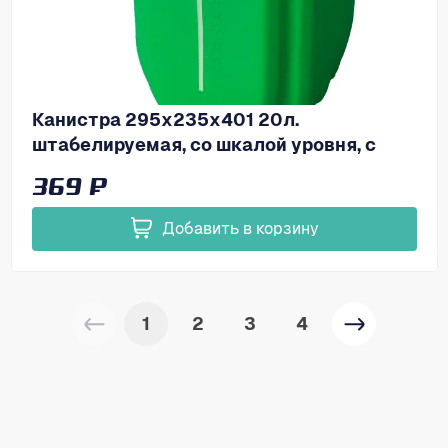
Канистра 295х235х401 20л.
штабелируемая, со шкалой уровня, с
пробкой, код: 37903
369 ₽
Добавить в корзину
1
2
3
4