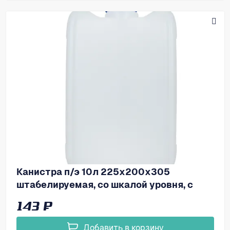
Канистра п/э 10л 225х200х305
штабелируемая, со шкалой уровня, с
пробкой, код: 39308
143 ₽
Добавить в корзину