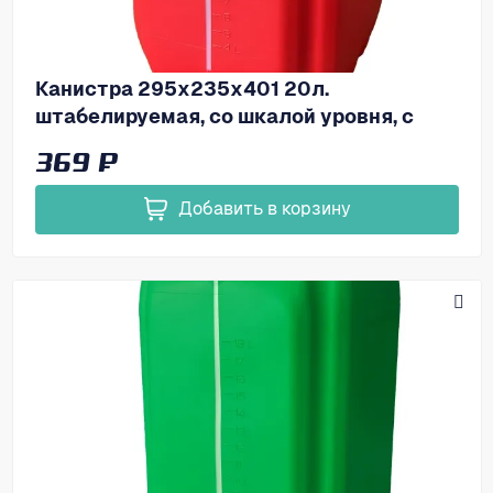
Канистра 295х235х401 20л.
штабелируемая, со шкалой уровня, с
пробкой, код: 37902
369 ₽
Добавить в корзину