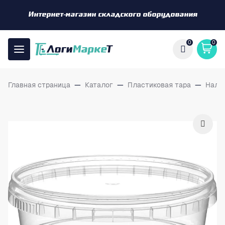
Интернет-магазин складского оборудования
0
0
Главная страница
—
Каталог
—
Пластиковая тара
—
Нали