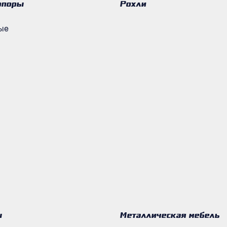
опоры
Рохли
ые
ы
Металлическая мебель