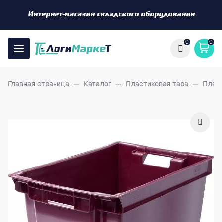
Интернет-магазин складского оборудования
0
0
Главная страница
—
Каталог
—
Пластиковая тара
—
Плас